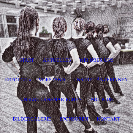
START
AKTUELLES
WIR ÜBER UNS
ERFOLGE
VORSTAND
UNSERE TÄNZERINNEN
UNSERE TANZMARIECHEN
ADT KIDS
BILDERGALERIE
SPONSOREN
KONTAKT