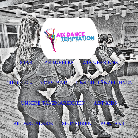
START
AKTUELLES
WIR ÜBER UNS
ERFOLGE
VORSTAND
UNSERE TÄNZERINNEN
UNSERE TANZMARIECHEN
ADT KIDS
BILDERGALERIE
SPONSOREN
KONTAKT